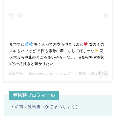
夏ですね
将くんって浴衣も似合うよね
女の子の
浴衣もいいけど 男性も素敵に着こなしてほしーな
花
火大会も中止のところ多いやろーな。。 #笠松将 #浴衣
#笠松将好きと繋がりたい
みほ
(@mihoboooooochan)がシェアした投稿 –
2020年 6月月23日午前3時14分PDT
笠松将プロフィール
・名前：笠松将（かさまつしょう）