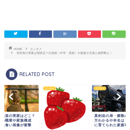
HOME
エンタメ
笠松将の実家は喫茶店？出身校（中学・高校）や家族や兄弟と綾野剛も！
RELATED POST
タメ
エンタメ
エンタメ
上咲楽の実家はどこ？
真剣佑の弟・郷敦の
親の職業や家族構成
方わかるや本名は？
？虫食い画像が衝撃
に育てられた家庭事
！