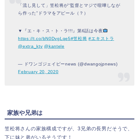
「流し見して」笠松将が“監督とマジで喧嘩しなが
ら作った”ドラマをアピール（？）
▼『エ・キ・ス・ト・ラ!!!』第6話は今夜
https://t.co/bN0DvgLqe5
#笠松将
#エキストラ
@extra_ktv
@kantele
— ドワンゴジェイピーnews (@dwangojpnews)
February 20, 2020
家族や兄弟は
笠松将さんの家族構成ですが、3兄弟の長男だそうで、
下に妹と弟がいるそうです！