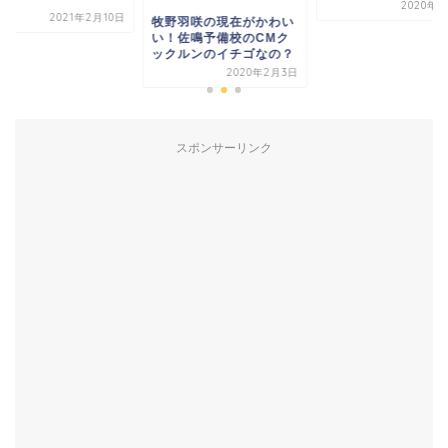
2020年3
2021年2月10日
牧野羽咲の現在がかわい
い！佐鳴予備校のCMク
ックルンのイチゴなの？
2020年2月3日
スポンサーリンク