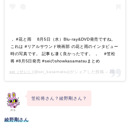
， #花と雨 8月5日（水）Blu-ray&DVD発売ですね。
これは #リアルサウンド映画部 の花と雨のインタビュー
時の写真です。 記事も凄く良かったです。 ， #笠松
将 #8月5日発売 #seiのshowkasamatsuまとめ
sei（せい）
(@sei_kasamatsu)がシェアした投稿 –
2020年 7月月8日午後10時15分PDT
笠松将さん？綾野剛さん？
める
綾野剛さん