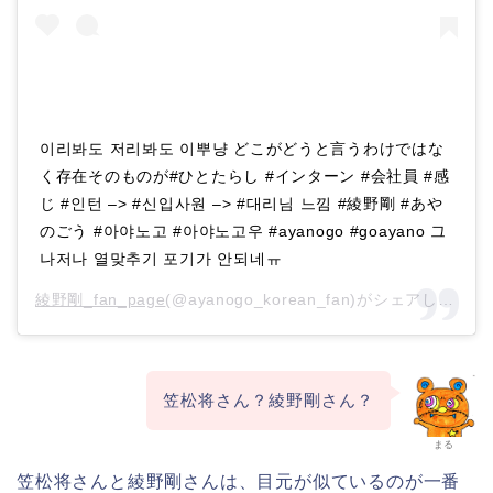
이리봐도 저리봐도 이뿌냥 どこがどうと言うわけではな
く存在そのものが#ひとたらし #インターン #会社員 #感
じ #인턴 –> #신입사원 –> #대리님 느낌 #綾野剛 #あや
のごう #아야노고 #아야노고우 #ayanogo #goayano 그
나저나 열맞추기 포기가 안되네ㅠ
綾野剛_fan_page
(@ayanogo_korean_fan)がシェアした投稿 –
笠松将さん？綾野剛さん？
まる
笠松将さんと綾野剛さんは、目元が似ているのが一番