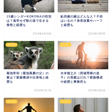
15歳シンガーKOKONAの性別
鮎貝健の嫁はどんな人？子供
は？進学せず歌の道で生きる
はいるの？身長体重やハーフ
覚悟と経歴も
と経歴も
2024年4月16日
2024年4月9日
エンタメ
エンタメ
菊池常利（菊池風磨の父）の
木本慎之介（西城秀樹の息
妻は？家族構成や出身地と経
子）の母親はだれ？家族構成
歴も
や経歴と事務所も
2024年4月7日
2024年4月6日
エンタメ
エンタメ