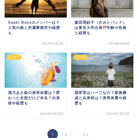
Super Boysのメンバーは？
森田理紗子（きみとバンド）
人気の曲と所属事務所や経歴
は東京大学出身
年齢や性格
も
と経歴も
2024年4月5日
2024年4月4日
エンタメ
エンタメ
清乃あさ姫の身長体重は？変
畑芽育はハーフなの？家族構
わった名前だけど本名？出身
成と出身校は？身長体重や経
校や経歴も
歴も
2024年3月28日
2024年3月25日
...
1
2
32