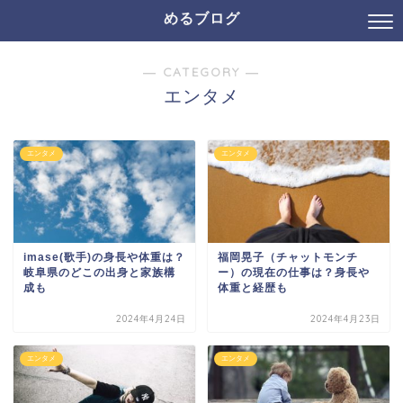
めるブログ
― CATEGORY ―
エンタメ
エンタメ
エンタメ
imase(歌手)の身長や体重は？
福岡晃子（チャットモンチ
岐阜県のどこの出身と家族構
ー）の現在の仕事は？身長や
成も
体重と経歴も
2024年4月24日
2024年4月23日
エンタメ
エンタメ