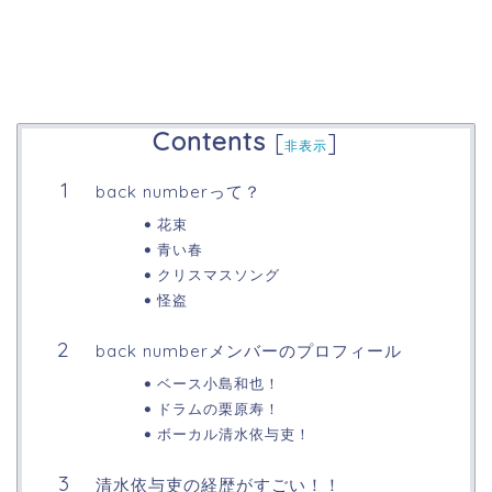
Contents
[
]
非表示
back numberって？
花束
青い春
クリスマスソング
怪盗
back numberメンバーのプロフィール
ベース小島和也！
ドラムの栗原寿！
ボーカル清水依与吏！
清水依与吏の経歴がすごい！！