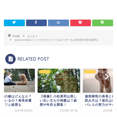
HOME
エンタメ
back numberメンバーのプロフィールは？ボーカル清水依与吏の経歴も
RELATED POST
タメ
エンタメ
エンタメ
貝健の嫁はどんな人？
【画像】小松美羽は美し
服部樹咲の身長と体
供はいるの？身長体重
い生い立ちや両親は？経
読み方は？彼氏はい
ハーフと経歴も
歴や年収を調査！
バレエの実力がヤバ
2024年4月9日
2020年7月7日
2020年1