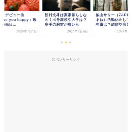
村北斗は実家暮らしな
柴山サリー（ZARDもの
NiziU デビュー曲
？出身高校や大学は？
まね）活動休止していた
「Make you happ
手の腕前が凄いも
理由は？結婚や病気？
詞！発売日...
2021年2月6日
2024年3月11日
2020年7
スポンサーリンク