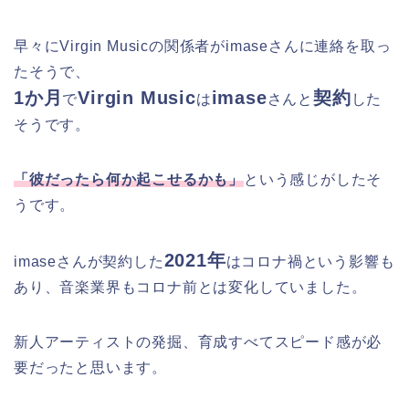
早々にVirgin Musicの関係者がimaseさんに連絡を取っ
たそうで、
1か月
Virgin
Music
imase
契約
で
は
さん
と
した
そうです。
「彼だったら何か起こせるかも」
という感じがしたそ
うです。
2021年
imaseさんが契約した
はコロナ禍という影響も
あり、音楽業界もコロナ前とは変化していました。
新人アーティストの発掘、育成すべてスピード感が必
要だったと思います。