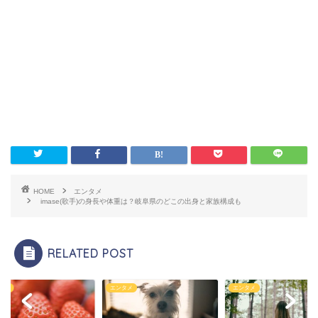
HOME
エンタメ
imase(歌手)の身長や体重は？岐阜県のどこの出身と家族構成も
RELATED POST
タメ
エンタメ
エンタメ