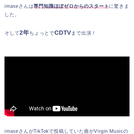
imaseさんは
専門知識
ほぼゼロからのスタート
に驚きま
した。
2年
CDTV
そして
ちょっとで
まで出演！
imaseさんがTikTokで投稿していた曲がVirgin Musicの