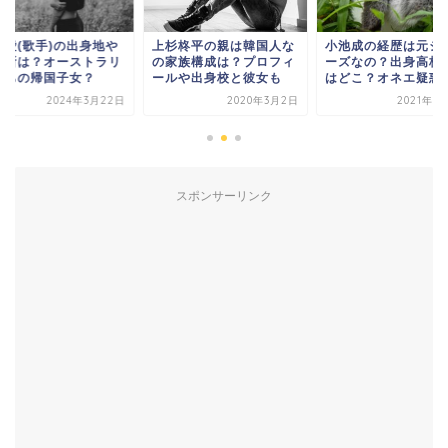
岡愛(歌手)の出身地や
上杉柊平の親は韓国人な
小池成の経歴は元ジ
務所は？オーストラリ
の家族構成は？プロフィ
ーズなの？出身高校
育ちの帰国子女？
ールや出身校と彼女も
はどこ？オネエ疑惑
2024年3月22日
2020年3月2日
2021年1
スポンサーリンク