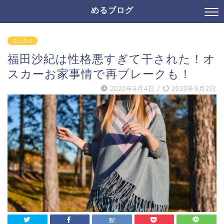
めるブログ
エンタメ
福田沙紀は性格悪すぎて干された！オ
スカーお家事情で再ブレークも！
2020年6月4日
/
2020年9月2日