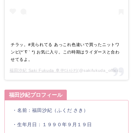
チラッ。#見られてる あっこれ色違いで買ったニットワ
ンピ(*´∇｀*) お気に入り。この時期はライダースと合わ
せてるよ。
福田沙紀 Saki Fukuda 후쿠다사키
(@sakifukuda_official)がシェアした投稿 –
福田沙紀プロフィール
・名前：福田沙紀（ふくだ さき）
・生年月日：１９９０年９月１９日