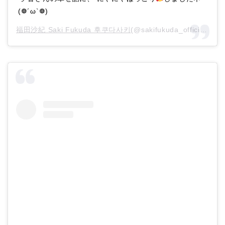
(❁´ω`❁)
福田沙紀 Saki Fukuda 후쿠다사키
(@sakifukuda_official)がシェアした投稿 –