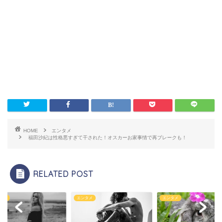
HOME
エンタメ
福田沙紀は性格悪すぎて干された！オスカーお家事情で再ブレークも！
RELATED POST
タメ
エンタメ
エンタメ