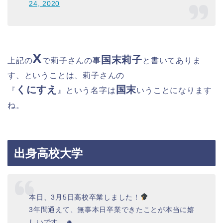
24, 2020
X
国末莉子
上記の
で
莉子
さんの事
と書いてありま
す、
ということは、莉子さんの
くにすえ
国末
『
』という名字は
いうことになります
ね。
出身高校大学
本日、3月5日高校卒業しました！
3年間通えて、無事本日卒業できたことが本当に嬉
しいです。☻