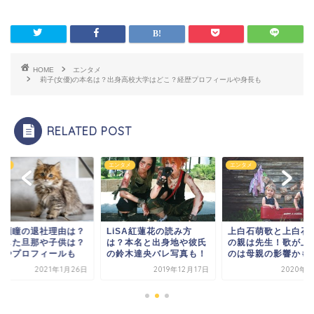
HOME
エンタメ
莉子(女優)の本名は？出身高校大学はどこ？経歴プロフィールや身長も
RELATED POST
タメ
エンタメ
エンタメ
iSA紅蓮花の読み方
上白石萌歌と上白石萌音
市野瀬瞳の退社理由
？本名と出身地や彼氏
の親は先生！歌が上手い
結婚した旦那や子供
鈴木達央バレ写真も！
のは母親の影響かも！
経歴やプロフィール
2019年12月17日
2020年5月5日
2021年1