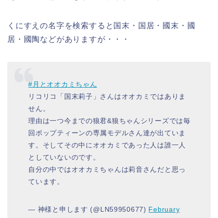
くにすえの名字を検索すると国末・国居・國末・國
居・國陶などがありますが・・・
#月とオオカミちゃん
リコリコ「国末莉子」さんはオオカミではありま
せん。
理由は一つ今までの狼君&狼ちゃんシリーズでは毎
回ポップティーンの専属モデルさん達が出ていま
す。そしてその中にオオカミであった人は誰一人
としていないのです。
自分の中ではオオカミちゃんは莉音さんだと思っ
ています。
— 神様と申します (@LN59950677)
February