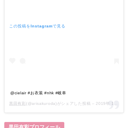
この投稿をInstagramで見る
@cielair #お衣装 #nhk #岐阜
黒田有彩
(@arisakuroda)がシェアした投稿 –
2019年 1月月11日午前5時38分PST
黒田有彩プロフィール