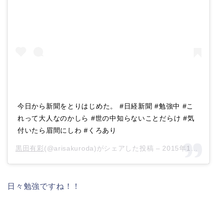
今日から新聞をとりはじめた。 #日経新聞 #勉強中 #こ
れって大人なのかしら #世の中知らないことだらけ #気
付いたら眉間にしわ #くろあり
黒田有彩
(@arisakuroda)がシェアした投稿 –
2015年12月月9日午後9時49分PST
日々勉強ですね！！