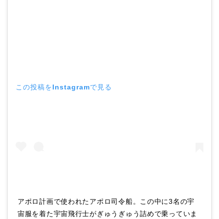
この投稿をInstagramで見る
アポロ計画で使われたアポロ司令船。この中に3名の宇
宙服を着た宇宙飛行士がぎゅうぎゅう詰めで乗っていま