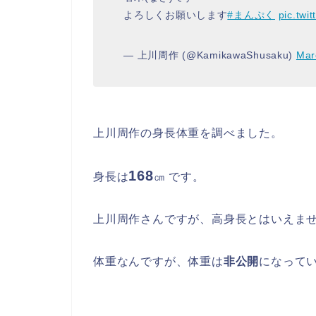
よろしくお願いします
#まんぷく
pic.tw
— 上川周作 (@KamikawaShusaku)
Mar
上川周作の身長体重を調べました。
168
身長は
㎝ です。
上川周作さんですが、高身長とはいえま
体重なんですが、体重は
非公開
になって