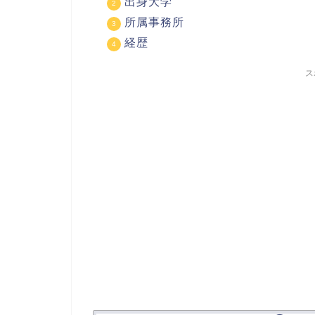
出身大学
所属事務所
経歴
ス