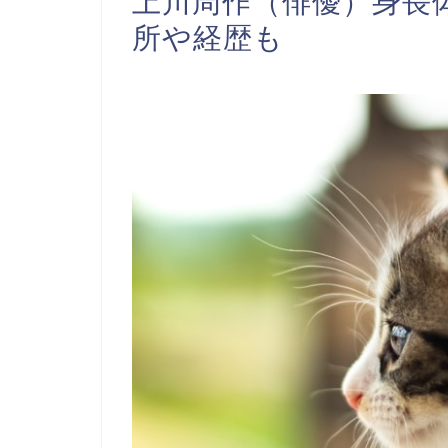
上川周作（俳優）身長
所や経歴も