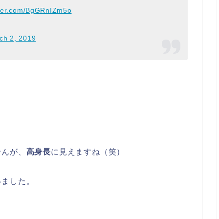
itter.com/BgGRnIZm5o
ch 2, 2019
せんが、
高身長
に見えますね（笑）
いました。